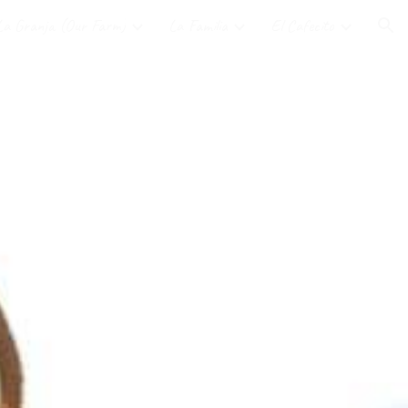
La Granja (Our Farm)
La Familia
El Cafecito
ion